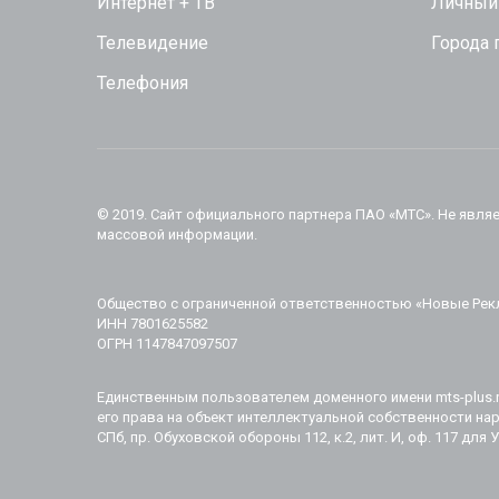
Интернет + ТВ
Личный
Телевидение
Города
Телефония
© 2019. Cайт официального партнера ПАО «МТС». Не явля
массовой информации.
Общество с ограниченной ответственностью «Новые Рек
ИНН 7801625582
ОГРН 1147847097507
Единственным пользователем доменного имени mts-plus.ru
его права на объект интеллектуальной собственности нар
СПб, пр. Обуховской обороны 112, к.2, лит. И, оф. 117 для 