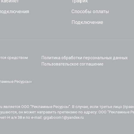
 кабинет
Трафик
 подключения
Способы оплаты
Подключение
ется средством
Политика обработки персональных данных
Пользовательское соглашение
ламные Ресурсы»
 является ООО “Рекламные Ресурсы”. В случае, если третье лицо (прав
ушаются, он может направить претензию по адресу: ООО “Рекламные Рес
Учет-Н а/я 38 и по e-mail: gigaboom1@yandex.ru