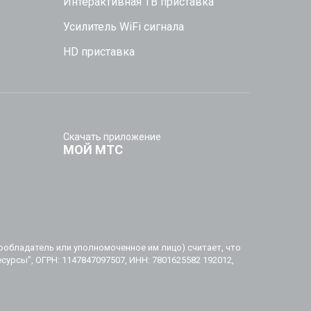
Интерактивная ТВ приставка
Усилитель WiFi сигнала
HD приставка
Скачать приложение
МОЙ МТС
ообладатель или уполномоченное им лицо) считает, что
урсы”, ОГРН: 1147847097507, ИНН: 7801625582 192012,