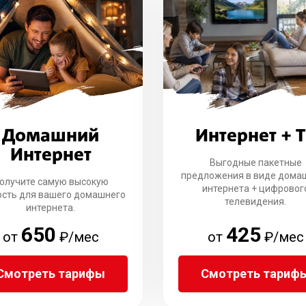
Домашний
Интернет + 
Интернет
Выгодные пакетные
предложения в виде дома
олучите самую высокую
интернета + цифровог
ость для вашего домашнего
телевидения.
интернета.
650
425
от
₽/мес
от
₽/мес
Смотреть тарифы
Смотреть тариф