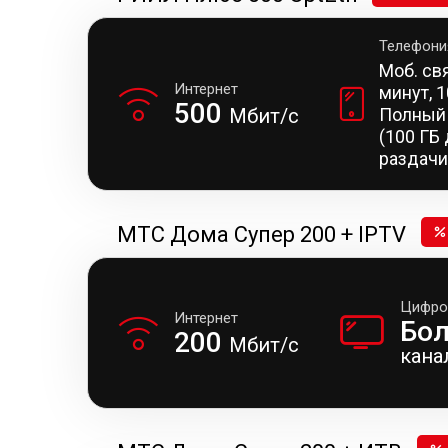
Телефони
Моб. св
Интернет
минут, 
500
Мбит/с
Полный
(100 ГБ
раздачи
МТС Дома Супер 200 + IPTV
Цифро
Интернет
Бо
200
Мбит/с
кана