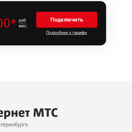
00*
Подключить
руб.
мес.
Подробнее о тарифе
ернет МТС
атеринбурге