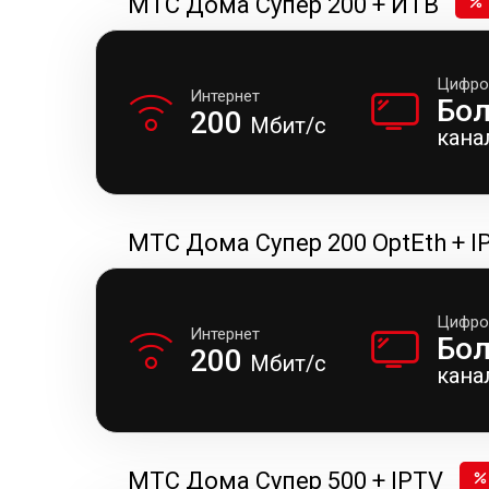
МТС Дома Супер 200 + ИТВ
Цифро
Интернет
Бо
200
Мбит/с
кана
МТС Дома Супер 200 OptEth + I
Цифро
Интернет
Бо
200
Мбит/с
кана
МТС Дома Супер 500 + IPTV