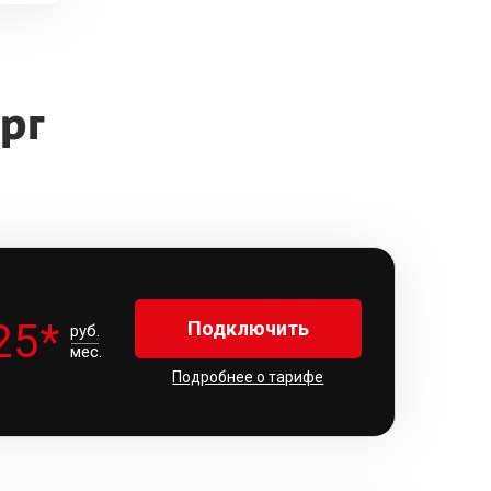
рг
25*
Подключить
руб.
мес.
Подробнее о тарифе