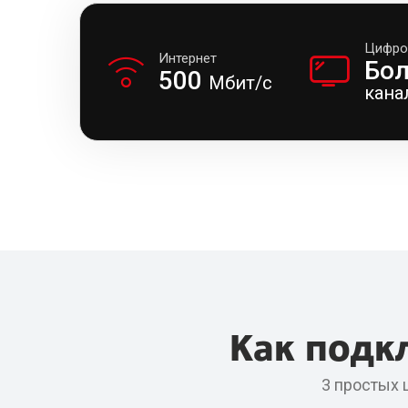
Цифро
Интернет
Бо
500
Мбит/с
кана
Как подк
3 простых 