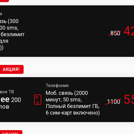
я
язь (300
4
100 sms,
850
 безлимит
 для
))
АКЦИЯ!
Телефония
вое ТВ
Моб. связь (2000
5
лее
200
минут, 50 sms,
1100
лов
Полный безлимит ГБ,
6 сим-карт включено)