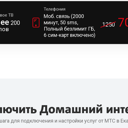
Телефония
вое ТВ
Моб. связь (2000
7
лее
200
минут, 50 sms,
1250
лов
Полный безлимит ГБ,
6 сим-карт включено)
лючить Домашний инт
шага для подключения и настройки услуг от МТС в Ек