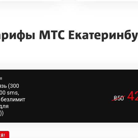
арифы МТС Екатеринбу
я
язь (300
4
100 sms,
850
 безлимит
 для
))
Я!