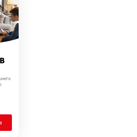
ТВ
шнего
о
ы