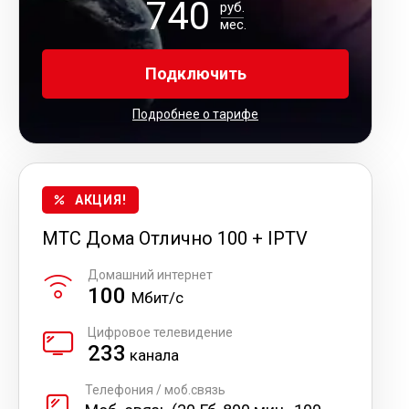
740
руб.
мес.
Подключить
Подробнее о тарифе
АКЦИЯ!
МТС Дома Отлично 100 + IPTV
Домашний интернет
100
Мбит/с
Цифровое телевидение
233
канала
Телефония / моб.связь